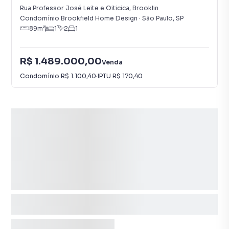
Rua Professor José Leite e Oiticica
,
Brooklin
Condomínio Brookfield Home Design
·
São Paulo
,
SP
89
m²
1
2
1
R$ 1.489.000,00
Venda
Condomínio
R$ 1.100,40
·
IPTU
R$ 170,40