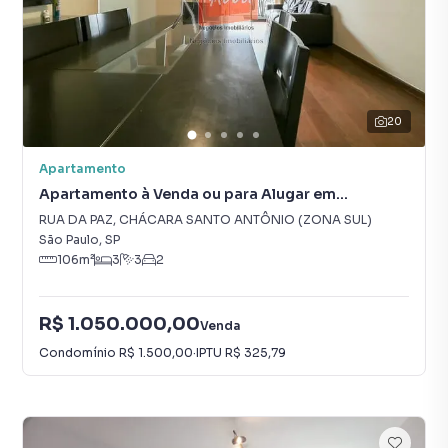
20
Apartamento
Apartamento à Venda ou para Alugar em
CHÁCARA SANTO ANTÔNIO (ZONA SUL)
RUA DA PAZ
,
CHÁCARA SANTO ANTÔNIO (ZONA SUL)
São Paulo
,
SP
106
m²
3
3
2
R$ 1.050.000,00
Venda
Condomínio
R$ 1.500,00
·
IPTU
R$ 325,79