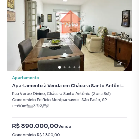
35
Apartamento
Apartamento à Venda em Chácara Santo Antônio
(Zona Sul)
Rua Verbo Divino
,
Chácara Santo Antônio (Zona Sul)
Condomínio Edifício Montparnasse
·
São Paulo
,
SP
80
m²
3
3
2
R$ 890.000,00
Venda
Condomínio
R$ 1.300,00