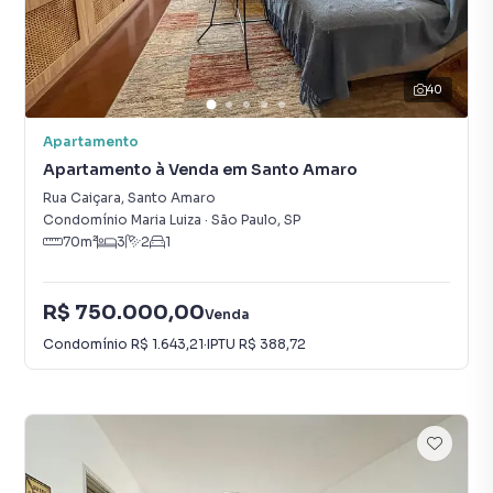
40
Apartamento
Apartamento à Venda em Santo Amaro
Rua Caiçara
,
Santo Amaro
Condomínio Maria Luiza
·
São Paulo
,
SP
70
m²
3
2
1
R$ 750.000,00
Venda
Condomínio
R$ 1.643,21
·
IPTU
R$ 388,72