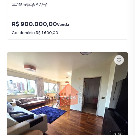
115
m²
3
2
1
R$ 900.000,00
Venda
Condomínio
R$ 1.600,00
28