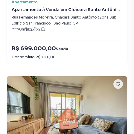
Apartamento
Apartamento à Venda em Chácara Santo Antônio
(Zona Sul)
Rua Fernandes Moreira
,
Chácara Santo Antônio (Zona Sul)
Edifício San Francisco
·
São Paulo
,
SP
70
m²
3
2
1
R$ 699.000,00
Venda
Condomínio
R$ 1.011,00