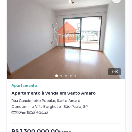
40
Apartamento
Apartamento à Venda em Santo Amaro
Rua Cancioneiro Popular
,
Santo Amaro
Condomínio Villa Borghese
·
São Paulo
,
SP
104
m²
3
2
3
R$ 1.300.000,00
Venda