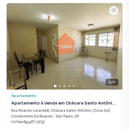
30
Apartamento
Apartamento à Venda em Chácara Santo Antônio
(Zona Sul)
Rua Ricardo Lunardelli
,
Chácara Santo Antônio (Zona Sul)
Condomínio Ed Ricardo
·
São Paulo
,
SP
74
m²
2
2
2