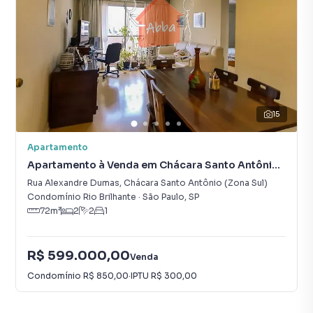
15
Apartamento
Apartamento à Venda em Chácara Santo Antônio
(Zona Sul)
Rua Alexandre Dumas
,
Chácara Santo Antônio (Zona Sul)
Condomínio Rio Brilhante
·
São Paulo
,
SP
72
m²
2
2
1
R$ 599.000,00
Venda
Condomínio
R$ 850,00
·
IPTU
R$ 300,00