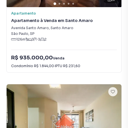
Apartamento
Apartamento à Venda em Santo Amaro
Avenida Santo Amaro
,
Santo Amaro
São Paulo
,
SP
126
m²
3
3
2
R$ 935.000,00
Venda
Condomínio
R$ 1.844,00
·
IPTU
R$ 231,60