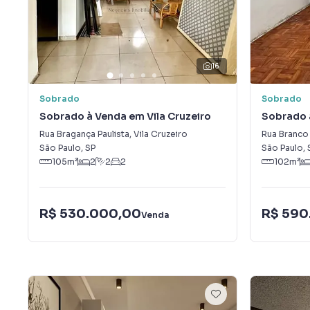
16
Sobrado
Sobrado
Sobrado à Venda em Vila Cruzeiro
Sobrado 
Antônio (
Rua Bragança Paulista
,
Vila Cruzeiro
Rua Branco
São Paulo
,
SP
São Paulo
,
105
m²
2
2
2
102
m²
R$ 530.000,00
R$ 590
Venda