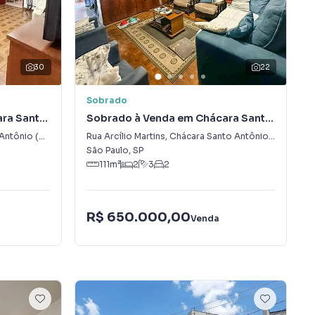
30
22
Sobrado
ra Santo
Sobrado à Venda em Chácara Santo
Antônio (Zona Sul)
o (Zona Sul)
Rua Arcílio Martins
,
Chácara Santo Antônio (Zona Sul)
São Paulo
,
SP
111
m²
2
3
2
R$ 650.000,00
Venda