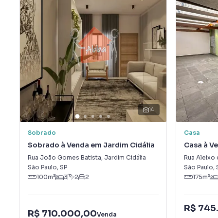
14
Sobrado
Casa
Sobrado à Venda em Jardim Cidália
Casa à Ve
Rua João Gomes Batista
,
Jardim Cidália
Rua Aleixo 
São Paulo
,
SP
São Paulo
,
100
m²
3
2
2
175
m²
R$ 745
R$ 710.000,00
Venda