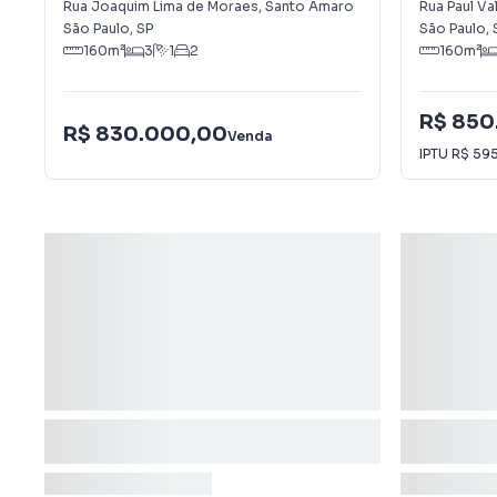
Antônio (
Rua Joaquim Lima de Moraes
,
Santo Amaro
Rua Paul Va
São Paulo
,
SP
São Paulo
,
160
m²
3
1
2
160
m²
R$ 850
R$ 830.000,00
Venda
IPTU
R$ 59