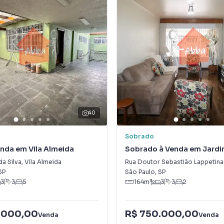
40
Sobrado
nda em Vila Almeida
Sobrado à Venda em Jard
Promissão
da Silva
,
Vila Almeida
Rua Doutor Sebastião Lappetin
SP
São Paulo
,
SP
3
3
5
164
m²
3
3
2
.000,00
R$ 750.000,00
Venda
Venda