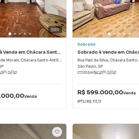
20
Sobrado
à Venda em Chácara Santo
Sobrado à Venda em Cháca
Zona Sul)
Antônio (Zona Sul)
 de Morais
,
Chácara Santo Antônio (Zona Sul)
Rua Pais da Silva
,
Chácara Santo Antôni
SP
São Paulo
,
SP
3
2
2
105
m²
2
2
2
R$ 599.000,00
Venda
.000,00
Venda
IPTU
R$ 111,11