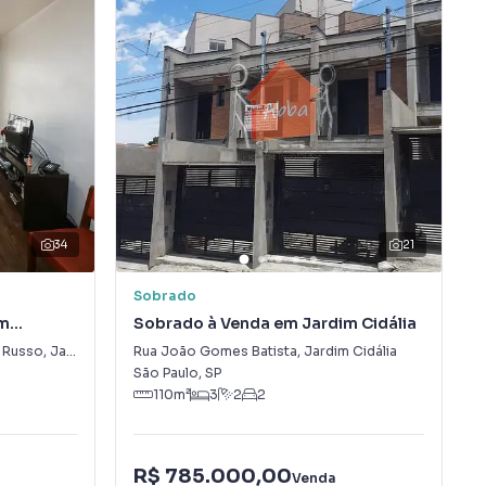
34
21
Sobrado
im
Sobrado à Venda em Jardim Cidália
a Russo
,
Jardim Promissão
Rua João Gomes Batista
,
Jardim Cidália
São Paulo
,
SP
110
m²
3
2
2
R$ 785.000,00
Venda