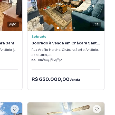
30
22
Sobrado
ra Santo
Sobrado à Venda em Chácara Santo
Antônio (Zona Sul)
o (Zona Sul)
Rua Arcílio Martins
,
Chácara Santo Antônio (Zona Sul)
São Paulo
,
SP
111
m²
2
3
2
R$ 650.000,00
Venda