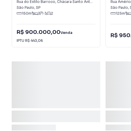
Antônio (Zona Sul)
Antônio (
Rua do Estilo Barroco
,
Chácara Santo Antônio (Zona Sul)
Rua Américo
São Paulo
,
SP
São Paulo
,
150
m²
3
3
2
125
m²
R$ 900.000,00
Venda
R$ 950
IPTU
R$ 443,06