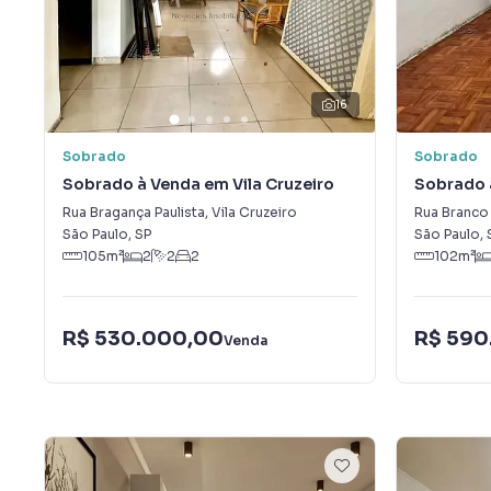
16
Sobrado
Sobrado
Sobrado à Venda em Vila Cruzeiro
Sobrado 
Antônio (
Rua Bragança Paulista
,
Vila Cruzeiro
Rua Branco
São Paulo
,
SP
São Paulo
,
105
m²
2
2
2
102
m²
R$ 530.000,00
R$ 590
Venda