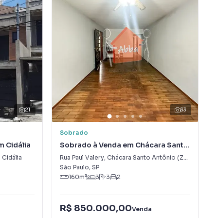
21
33
Sobrado
 Cidália
Sobrado à Venda em Chácara Santo
Antônio (Zona Sul)
 Cidália
Rua Paul Valery
,
Chácara Santo Antônio (Zona Sul)
São Paulo
,
SP
160
m²
3
3
2
R$ 850.000,00
Venda