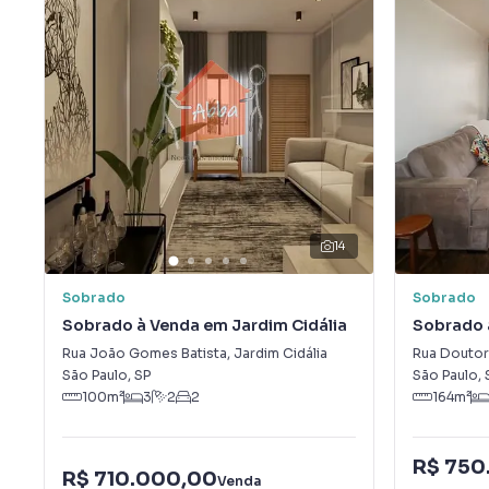
14
Sobrado
Sobrado
Sobrado à Venda em Jardim Cidália
Sobrado 
Promissã
Rua João Gomes Batista
,
Jardim Cidália
Rua Doutor
São Paulo
,
SP
São Paulo
,
100
m²
3
2
2
164
m²
R$ 750
R$ 710.000,00
Venda