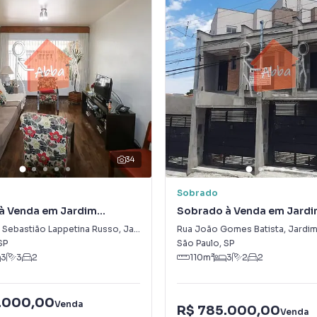
34
Sobrado
à Venda em Jardim
Sobrado à Venda em Jardim
o
 Sebastião Lappetina Russo
,
Jardim Promissão
Rua João Gomes Batista
,
Jardim
SP
São Paulo
,
SP
3
3
2
110
m²
3
2
2
.000,00
Venda
R$ 785.000,00
Venda