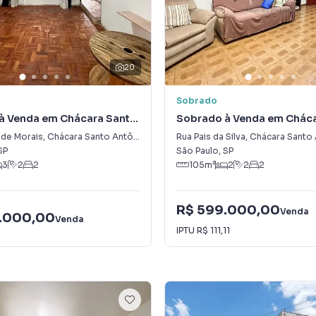
20
Sobrado
à Venda em Chácara Santo
Sobrado à Venda em Cháca
Zona Sul)
Antônio (Zona Sul)
 de Morais
,
Chácara Santo Antônio (Zona Sul)
Rua Pais da Silva
,
Chácara Santo Antôni
SP
São Paulo
,
SP
3
2
2
105
m²
2
2
2
R$ 599.000,00
Venda
.000,00
Venda
IPTU
R$ 111,11