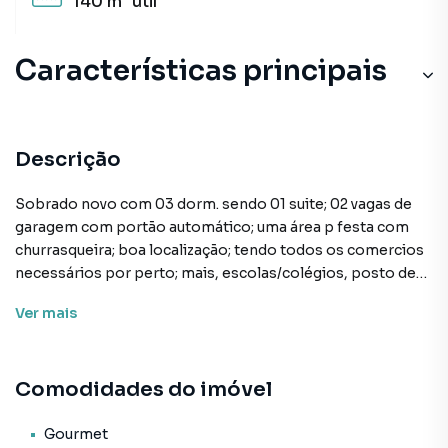
140 m²
útil
Características principais
Descrição
Sobrado novo com 03 dorm. sendo 01 suite; 02 vagas de
garagem com portão automático; uma área p festa com
churrasqueira; boa localização; tendo todos os comercios
necessários por perto; mais, escolas/colégios, posto de
saúde; fácil acesso p transporte público; acesso a grandes
Ver
mais
avenidas ligando a Av. 23 ne maio; aeroporto de
congonhas; metrô; shoppings, centro empresarial na Av.
Engenheiro Luís Carlos Berrinientro, entre outros.
Comodidades do imóvel
Sobrado para Aluguel em região valorizada do bairro
Gourmet