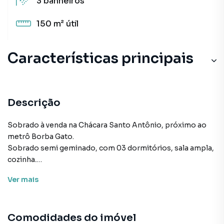
3
banheiros
150 m²
útil
Características principais
Descrição
Sobrado à venda na Chácara Santo Antônio, próximo ao
metrô Borba Gato.
Sobrado semi geminado, com 03 dormitórios, sala ampla,
cozinha.
Nos fundos, uma edícula grande com Churrasqueira
Ver
mais
coberta.
Comodidades do imóvel
Sobrado para Venda em região valorizada do bairro