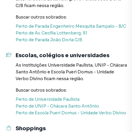
C/B
ficam nessa região.
simplificar a relação de proprietários, inquilinos e
compradores com o mercado imobiliário.
Buscar outros
sobrados
:
Perto de
Parada Engenheiro Mesquita Sampaio - B/C
Anuncie seu imóvel! É fácil, rápido e gratuito! A Abba
Perto de
Av. Cecília Lottenberg, 91
Negócios Imobiliários é uma imobiliária digital com
Perto de
Parada João Doria C/B
imóveis em diversas cidades do Brasil, incluindo São Paulo.
Na Abba Negócios Imobiliários você consegue vender ou
Escolas, colégios e universidades
alugar seu imóvel muito mais rápido do que em imobiliárias
As instituições
Universidade Paulista
,
UNIP - Chácara
tradicionais. Já vendemos e locamos diversos imóveis em
Santo Antônio
e
Escola Pueri Domus - Unidade
São Paulo, especialmente em Chácara Santo Antônio
Verbo Divino
ficam nessa região.
(Zona Sul). Isso porque temos uma equipe de marketing
digital focada em produzir campanhas específicas para
Buscar outros
sobrados
:
São Paulo, o que aumenta muito o número de contatos
Perto de
Universidade Paulista
interessados e tendo como consequência uma maior
Perto de
UNIP - Chácara Santo Antônio
chance de vender ou alugar seu imóvel mais rápido.
Perto de
Escola Pueri Domus - Unidade Verbo Divino
Contamos também com um time de programadores,
corretores treinados e uma central de atendimento
Shoppings
preparada para atender proprietários e inquilinos.