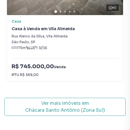
40
Casa
Casa à Venda em Vila Almeida
Rua Aleixo da Silva
,
Vila Almeida
São Paulo
,
SP
175
m²
3
3
5
R$ 745.000,00
Venda
IPTU
R$ 369,00
Ver mais imóveis em
Chácara Santo Antônio (Zona Sul)