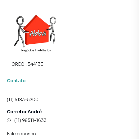
CRECI:
34413J
Contato
(11) 5183-5200
Corretor André
(11) 98511-1633
Fale conosco