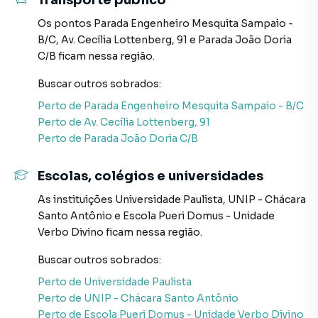
Transporte público
Os pontos
Parada Engenheiro Mesquita Sampaio -
A Abba Negócios Imobiliários tem mais opções de
B/C
,
Av. Cecília Lottenberg, 91
e
Parada João Doria
apartamentos, casas residenciais e comerciais, sobrados,
C/B
ficam nessa região.
terrenos, lojas e barracões para venda ou locação, além de
empreendimentos em construção ou lançamentos na
Buscar outros
sobrados
:
planta em Chácara Santo Antônio (Zona Sul) e em outras
Perto de
Parada Engenheiro Mesquita Sampaio - B/C
regiões de São Paulo. Aqui você encontra milhares de
Perto de
Av. Cecília Lottenberg, 91
ofertas para encontrar o imóvel que mais combina com
Perto de
Parada João Doria C/B
seu estilo de vida.
Escolas, colégios e universidades
Negocie seu imóvel de forma totalmente online, com
segurança e tranquilidade. Na Abba Negócios Imobiliários
As instituições
Universidade Paulista
,
UNIP - Chácara
você consegue comprar ou alugar um imóvel em São Paulo
Santo Antônio
e
Escola Pueri Domus - Unidade
mesmo não estando na cidade e com a praticidade de
Verbo Divino
ficam nessa região.
fazer tudo online, direto do seu computador ou
smartphone. Nós criamos soluções inovadoras para
Buscar outros
sobrados
:
simplificar a relação de proprietários, inquilinos e
Perto de
Universidade Paulista
compradores com o mercado imobiliário.
Perto de
UNIP - Chácara Santo Antônio
Perto de
Escola Pueri Domus - Unidade Verbo Divino