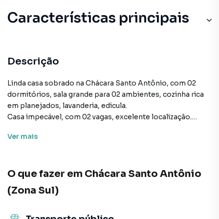
Características principais
Descrição
Linda casa sobrado na Chácara Santo Antônio, com 02
dormitórios, sala grande para 02 ambientes, cozinha rica
em planejados, lavanderia, edicula.
Casa impecável, com 02 vagas, excelente localização.
Ver
mais
Agende já sua visita e encante-se com seu novo lar.
O que fazer em
Chácara Santo Antônio
Sobrado para Venda em região valorizada do bairro
Chácara Santo Antônio (Zona Sul), em São Paulo. Não
(Zona Sul)
encontrou o que procurava ou deseja mais informações
sobre Sobrado em São Paulo? Entre em contato com
nossa equipe pelo telefone (11) 5183-5200.