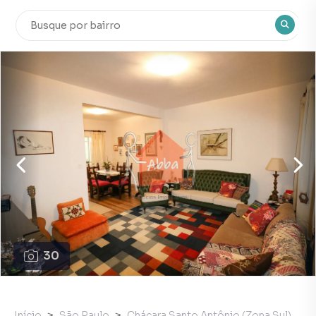
30
Início
São Paulo
Chácara Santo Antônio (Zona Sul)