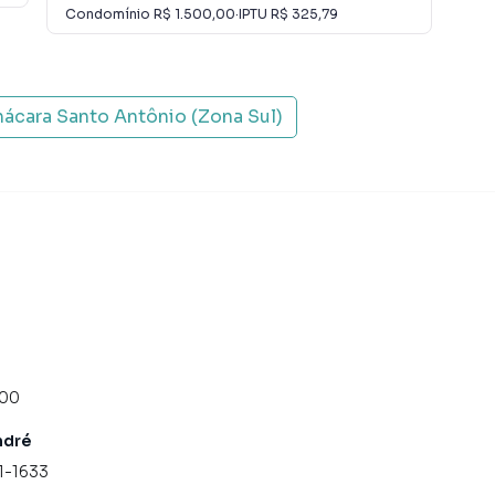
Condomínio
R$ 1.500,00
·
IPTU
R$ 325,79
vender ou alugar seu imóvel muito mais rápido do que
locamos diversos imóveis em São Paulo, especialmente
rque temos uma equipe de marketing digital focada em
lo, o que aumenta muito o número de contatos
ácara Santo Antônio (Zona Sul)
maior chance de vender ou alugar seu imóvel mais
gramadores, corretores treinados e uma central de
ios e inquilinos.
200
ndré
11-1633