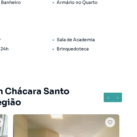
 Banheiro
Armário no Quarto
axar e receber amigos, com uma varanda que oferece uma
idade em um andar alto, longe do burburinho da cidade.
r
Sala de Academia
a você e sua família.
 24h
Brinquedoteca
amento está cercado por uma infraestrutura completa
imo a shoppings, restaurantes, escolas e vias de
m Chácara Santo
egião
tamento o seu novo lar! Condições especiais de
e agora mesmo uma visita e encante-se com tudo o que