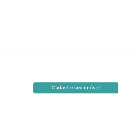
Condomínio
R$ 
Cadastre seu imóvel