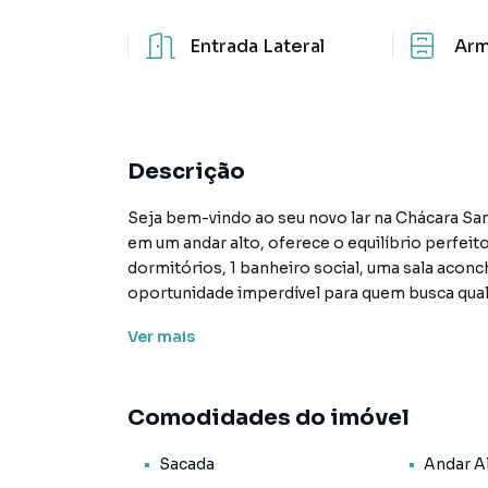
Entrada Lateral
Arm
Descrição
Seja bem-vindo ao seu novo lar na Chácara Sa
em um andar alto, oferece o equilíbrio perfeito
dormitórios, 1 banheiro social, uma sala aco
oportunidade imperdível para quem busca quali
Ver
mais
Características Principais:
01 Dormitórios: Quartos espaçosos e bem ilu
Comodidades do imóvel
sua família.
Sacada
Andar A
1 Banheiro Social: Moderno e funcional, atende