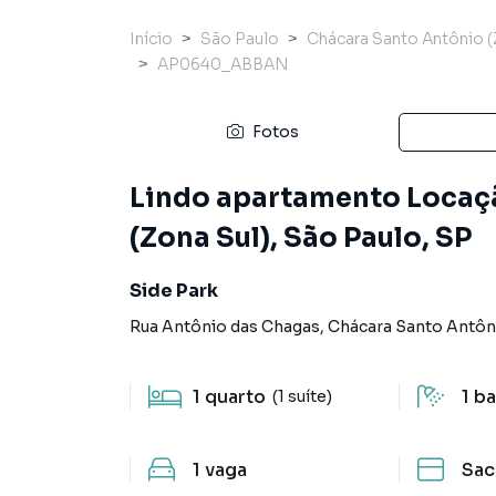
Início
São Paulo
Chácara Santo Antônio (
AP0640_ABBAN
Fotos
Lindo apartamento Locaç
(Zona Sul), São Paulo, SP
Side Park
Rua Antônio das Chagas
,
Chácara Santo Antôni
1
quarto
1
ba
(1 suíte)
1
vaga
Sac