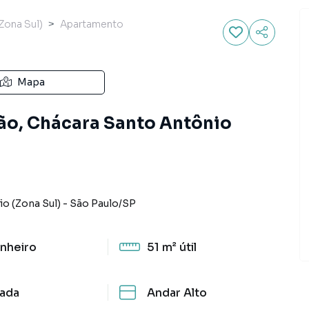
Zona Sul)
Apartamento
Mapa
ão, Chácara Santo Antônio
o (Zona Sul)
-
São Paulo
/
SP
nheiro
51 m²
útil
ada
Andar Alto