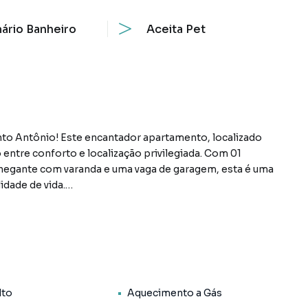
ário Banheiro
Aceita Pet
nto Antônio! Este encantador apartamento, localizado
 entre conforto e localização privilegiada. Com 01
nchegante com varanda e uma vaga de garagem, esta é uma
dade de vida.
minados, proporcionando um ambiente acolhedor para a
lto
Aquecimento a Gás
ndo às necessidades do dia a dia com praticidade.