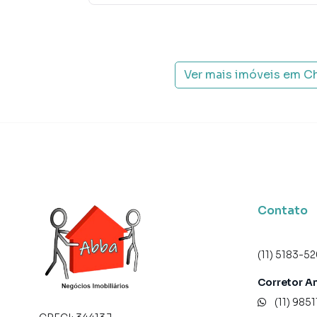
Na Abba Negócios Imobiliários você consegue 
em imobiliárias tradicionais. Já vendemos e 
em Chácara Santo Antônio (Zona Sul). Isso po
produzir campanhas específicas para São Pau
Ver mais imóveis em
Ch
interessados e tendo como consequência uma 
rápido. Contamos também com um time de pro
atendimento preparada para atender proprietár
Contato
(11) 5183-5
Corretor A
(11) 985