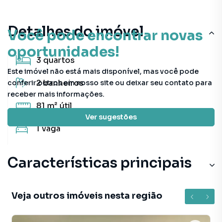
Detalhes do imóvel
Você pode encontrar novas
oportunidades!
3
quartos
Este imóvel não está mais disponível, mas você pode
2
banheiros
conferir outros em nosso site ou deixar seu contato para
receber mais informações.
81 m²
útil
Ver sugestões
1
vaga
Características principais
Veja outros imóveis nesta região