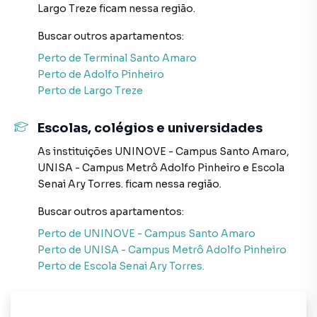
Largo Treze
ficam nessa região.
imóvel que mais combina com seu estilo de vida.
Buscar outros
apartamentos
:
Negocie seu imóvel de forma totalmente online, com
Perto de
Terminal Santo Amaro
segurança e tranquilidade. Na Abba Negócios Imobiliários
Perto de
Adolfo Pinheiro
você consegue comprar ou alugar um imóvel em São Paulo
Perto de
Largo Treze
mesmo não estando na cidade e com a praticidade de
fazer tudo online, direto do seu computador ou
smartphone. Nós criamos soluções inovadoras para
Escolas, colégios e universidades
simplificar a relação de proprietários, inquilinos e
As instituições
UNINOVE - Campus Santo Amaro
,
compradores com o mercado imobiliário.
UNISA - Campus Metrô Adolfo Pinheiro
e
Escola
Senai Ary Torres.
ficam nessa região.
Anuncie seu imóvel! É fácil, rápido e gratuito! A Abba
Negócios Imobiliários é uma imobiliária digital com
Buscar outros
apartamentos
:
imóveis em diversas cidades do Brasil, incluindo São Paulo.
Perto de
UNINOVE - Campus Santo Amaro
Perto de
UNISA - Campus Metrô Adolfo Pinheiro
Na Abba Negócios Imobiliários você consegue vender ou
Perto de
Escola Senai Ary Torres.
alugar seu imóvel muito mais rápido do que em imobiliárias
tradicionais. Já vendemos e locamos diversos imóveis em
São Paulo, especialmente em Santo Amaro. Isso porque