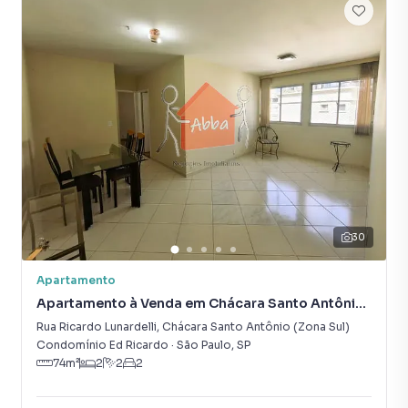
30
Apartamento
Apartamento à Venda em Chácara Santo Antônio
(Zona Sul)
Rua Ricardo Lunardelli
,
Chácara Santo Antônio (Zona Sul)
Condomínio Ed Ricardo
·
São Paulo
,
SP
74
m²
2
2
2