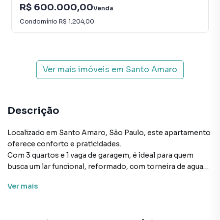
R$ 600.000,00
Venda
Condomínio
R$ 1.204,00
Ver mais imóveis em
Santo Amaro
Descrição
Localizado em Santo Amaro, São Paulo, este apartamento
oferece conforto e praticidades.
Com 3 quartos e 1 vaga de garagem, é ideal para quem
busca um lar funcional, reformado, com torneira de agua
quente.
Ver
mais
O condomínio conta com academia, proporcionando
comodidades para manter uma rotina saudável. A região é
bem servida por opções de transporte, como as estações