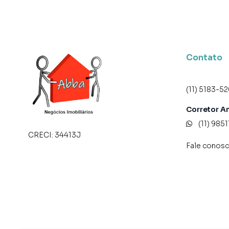
Contato
(11) 5183-5
Corretor A
(11) 985
CRECI:
34413J
Fale conos