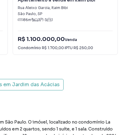
Apartamento à Venda em Itaim Bibi
Apa
Rua Aleixo Garcia
,
Itaim Bibi
Rua
São Paulo
,
SP
São
86
m²
3
3
1
R$ 1.100.000,00
R$
Venda
Condomínio
R$ 1.700,00
·
IPTU
R$ 250,00
Con
is em
Jardim das Acácias
m São Paulo. O imóvel, localizado no condomínio La