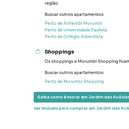
região.
Negocie seu imóvel de forma totalmente onlin
Buscar outros
apartamentos
:
Imobiliários você consegue comprar ou aluga
Perto de
Anhembi Morumbi
e com a praticidade de fazer tudo online, di
Perto de
Universidade Paulista
soluções inovadoras para simplificar a relaçã
Perto de
Colégio Adventista
mercado imobiliário.
Anuncie seu imóvel! É fácil, rápido e gratuito!
Shoppings
com imóveis em diversas cidades do Brasil, inc
Os shoppings
e
Morumbi Shopping
fica
Na Abba Negócios Imobiliários você consegue 
Buscar outros
apartamentos
:
em imobiliárias tradicionais. Já vendemos e 
Perto de
Morumbi Shopping
em Jardim das Acácias. Isso porque temos uma
campanhas específicas para São Paulo, o que
tendo como consequência uma maior chance de
Saiba como é morar em
Jardim das Acácia
também com um time de programadores, corre
Ver imóveis
para comprar em Jardim das Acá
preparada para atender proprietários e inquili