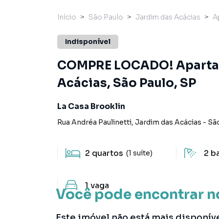
Início
São Paulo
Jardim das Acácias
A
Indisponível
COMPRE LOCADO! Apartam
Acácias, São Paulo, SP
La Casa Brooklin
Rua Andréa Paulinetti
,
Jardim das Acácias
-
Sã
2
quartos
2
b
(1 suíte)
1
vaga
Você pode encontrar n
Este imóvel não está mais disponív