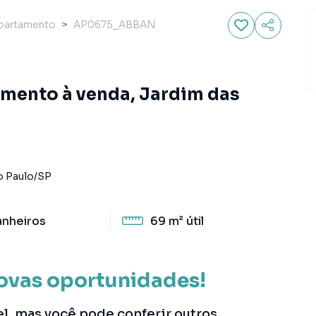
partamento
AP0675_ABBAN
ento à venda, Jardim das
o Paulo
/
SP
anheiros
69 m²
útil
ovas oportunidades!
el, mas você pode conferir outros