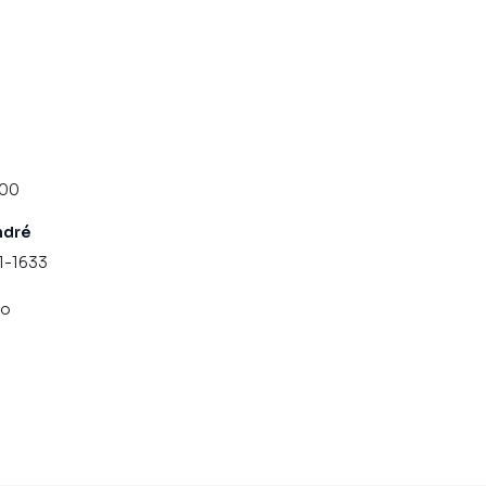
200
ndré
11-1633
co