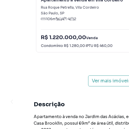
Apartamento à Venda em Vila Cordeiro
Rua Roque Petrella
,
Vila Cordeiro
São Paulo
,
SP
106
m²
4
4
2
R$ 1.220.000,00
Venda
Condomínio
R$ 1.280,00
·
IPTU
R$ 460,00
Ver mais imóve
Descrição
Apartamento à venda no Jardim das Acácias, e
Casa Brooklin, possui 69m² de área útil, distribuídos em 2 quartos, sendo 1 suíte, e 1 sala. Construído