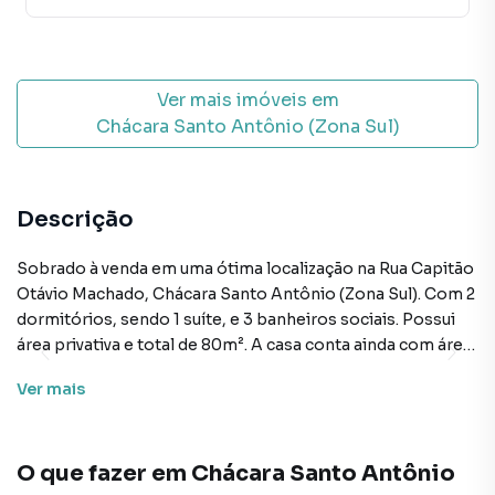
Ver mais imóveis em
Chácara Santo Antônio (Zona Sul)
Descrição
Sobrado à venda em uma ótima localização na Rua Capitão
Otávio Machado, Chácara Santo Antônio (Zona Sul). Com 2
dormitórios, sendo 1 suíte, e 3 banheiros sociais. Possui
área privativa e total de 80m². A casa conta ainda com área
de serviço, churrasqueira, cozinha, dependência de
Ver
mais
empregada e sala de TV. 1 vaga de estacionamento
disponível. Não perca esta oportunidade de adquirir um
imóvel em uma das melhores regiões de São Paulo.
O que fazer em
Chácara Santo Antônio