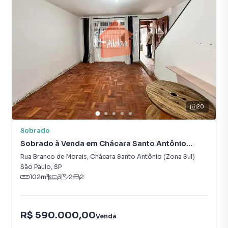
20
Sobrado
Sobrado à Venda em Chácara Santo Antônio
(Zona Sul)
Rua Branco de Morais
,
Chácara Santo Antônio (Zona Sul)
São Paulo
,
SP
102
m²
3
2
2
R$ 590.000,00
Venda