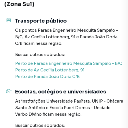
(Zona Sul)
Sobrado para Venda em região valorizada do bairro
Chácara Santo Antônio (Zona Sul), em São Paulo. Não
encontrou o que procurava ou deseja mais informações
Transporte público
sobre Sobrado em São Paulo? Entre em contato com
Os pontos
Parada Engenheiro Mesquita Sampaio -
nossa equipe pelo telefone (11) 5183-5200.
B/C
,
Av. Cecília Lottenberg, 91
e
Parada João Doria
C/B
ficam nessa região.
A Abba Negócios Imobiliários tem mais opções de
apartamentos, casas residenciais e comerciais, sobrados,
Buscar outros
sobrados
:
terrenos, lojas e barracões para venda ou locação, além de
Perto de
Parada Engenheiro Mesquita Sampaio - B/C
empreendimentos em construção ou lançamentos na
Perto de
Av. Cecília Lottenberg, 91
planta em Chácara Santo Antônio (Zona Sul) e em outras
Perto de
Parada João Doria C/B
regiões de São Paulo. Aqui você encontra milhares de
ofertas para encontrar o imóvel que mais combina com
Escolas, colégios e universidades
seu estilo de vida.
As instituições
Universidade Paulista
,
UNIP - Chácara
Negocie seu imóvel de forma totalmente online, com
Santo Antônio
e
Escola Pueri Domus - Unidade
segurança e tranquilidade. Na Abba Negócios Imobiliários
Verbo Divino
ficam nessa região.
você consegue comprar ou alugar um imóvel em São Paulo
mesmo não estando na cidade e com a praticidade de
Buscar outros
sobrados
: