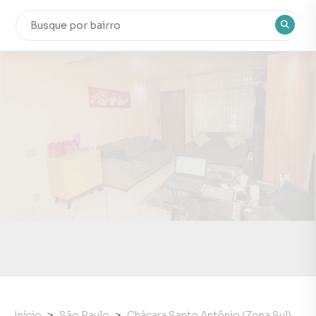
Início
São Paulo
Chácara Santo Antônio (Zona Sul)