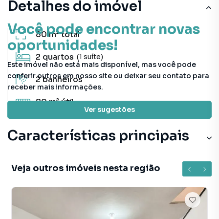
Detalhes do imóvel
Você pode encontrar novas
80 m²
total
oportunidades!
2
quartos
(1 suíte)
Este imóvel não está mais disponível, mas você pode
conferir outros em nosso site ou deixar seu contato para
2
banheiros
receber mais informações.
80 m²
útil
Ver sugestões
Características principais
Veja outros imóveis nesta região